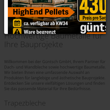
Dach- und Wandbleche:
Hochwertige Baumetalle für
Ihre Bauprojekte
Willkommen bei der Güntsch GmbH, Ihrem Partner für
Dach- und Wandbleche sowie hochwertige Baumetalle.
Wir bieten Ihnen eine umfassende Auswahl an
Produkten für langlebige und ästhetische Bauprojekte.
Entdecken Sie unsere vielfältigen Lösungen und finden
Sie das passende Material für Ihre Bedürfnisse.
Trapezbleche