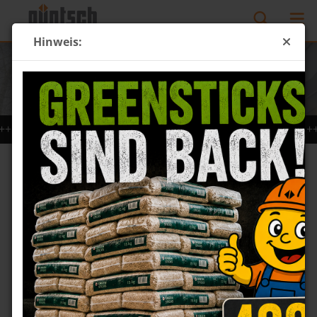
Hinweis:
+Trapezblech schon ab 5,46€ netto /m² +++
+++Trapezb
Dach- & Wandblech &
Lagerblech