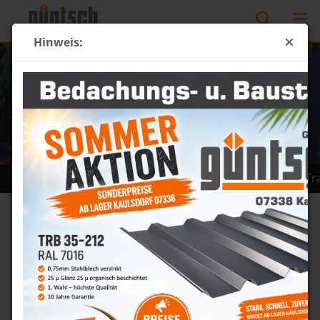
Hinweis:
apezblech schon ab 5,46€ netto /m² +++
+++Trapezblech
Top Artikel/Aktionen